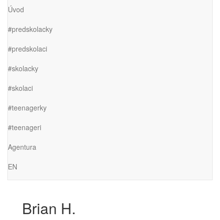
Úvod
#predskolacky
#predskolaci
#skolacky
#skolaci
#teenagerky
#teenageri
Agentura
EN
Brian H.