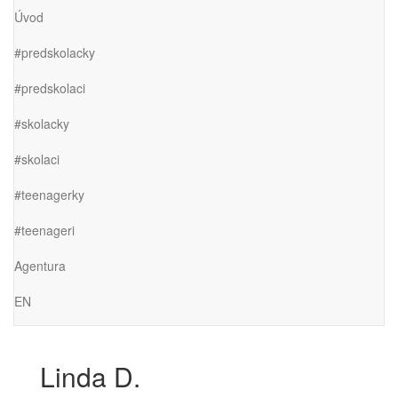
Úvod
#predskolacky
#predskolaci
#skolacky
#skolaci
#teenagerky
#teenageri
Agentura
EN
Linda D.