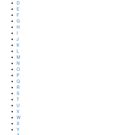
D
E
F
G
H
I
J
K
L
M
N
O
P
Q
R
S
T
U
V
W
X
Y