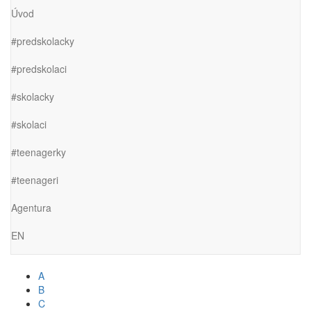
Úvod
#predskolacky
#predskolaci
#skolacky
#skolaci
#teenagerky
#teenageri
Agentura
EN
A
B
C