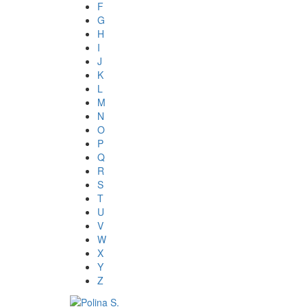
F
G
H
I
J
K
L
M
N
O
P
Q
R
S
T
U
V
W
X
Y
Z