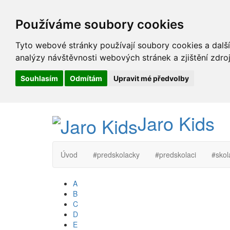
Používáme soubory cookies
Tyto webové stránky používají soubory cookies a další
analýzy návštěvnosti webových stránek a zjištění zdroj
Souhlasím
Odmítám
Upravit mé předvolby
Jaro Kids
Úvod
#predskolacky
#predskolaci
#skol
A
B
C
D
E