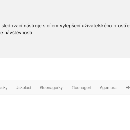
 sledovací nástroje s cílem vylepšení uživatelského prostř
e návštěvnosti.
acky
#skolaci
#teenagerky
#teenageri
Agentura
E