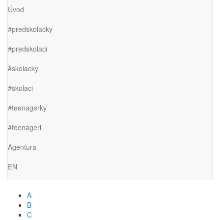
Úvod
#predskolacky
#predskolaci
#skolacky
#skolaci
#teenagerky
#teenageri
Agentura
EN
A
B
C