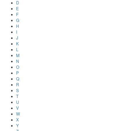
D
E
F
G
H
I
J
K
L
M
N
O
P
Q
R
S
T
U
V
W
X
Y