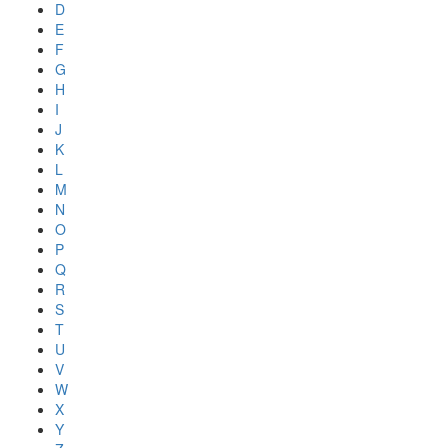
D
E
F
G
H
I
J
K
L
M
N
O
P
Q
R
S
T
U
V
W
X
Y