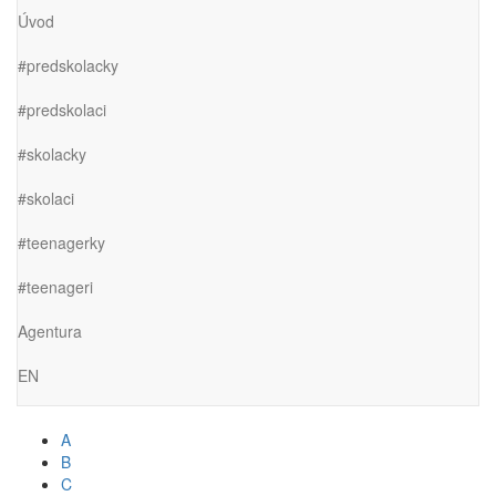
Úvod
#predskolacky
#predskolaci
#skolacky
#skolaci
#teenagerky
#teenageri
Agentura
EN
A
B
C