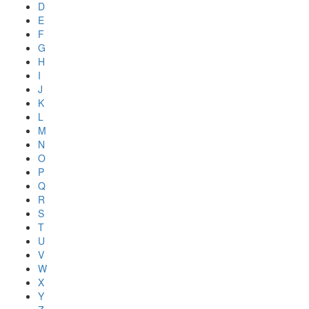
D
E
F
G
H
I
J
K
L
M
N
O
P
Q
R
S
T
U
V
W
X
Y