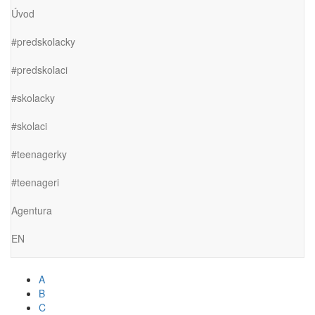
Úvod
#predskolacky
#predskolaci
#skolacky
#skolaci
#teenagerky
#teenageri
Agentura
EN
A
B
C